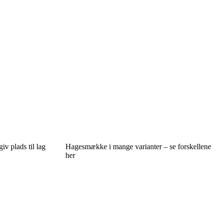
iv plads til lag
Hagesmække i mange varianter – se forskellene
her