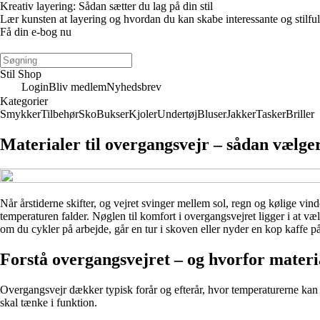
Kreativ layering: Sådan sætter du lag på din stil
Lær kunsten at layering og hvordan du kan skabe interessante og stilfuld
Få din e-bog nu
Stil Shop
Login
Bliv medlem
Nyhedsbrev
Kategorier
Smykker
Tilbehør
Sko
Bukser
Kjoler
Undertøj
Bluser
Jakker
Tasker
Briller
Materialer til overgangsvejr – sådan vælger
Når årstiderne skifter, og vejret svinger mellem sol, regn og kølige vinde,
temperaturen falder. Nøglen til komfort i overgangsvejret ligger i at væ
om du cykler på arbejde, går en tur i skoven eller nyder en kop kaffe på
Forstå overgangsvejret – og hvorfor materi
Overgangsvejr dækker typisk forår og efterår, hvor temperaturerne kan s
skal tænke i funktion.