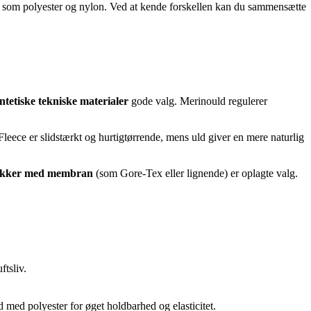
er som polyester og nylon. Ved at kende forskellen kan du sammensætte
ntetiske tekniske materialer
gode valg. Merinould regulerer
Fleece er slidstærkt og hurtigtørrende, mens uld giver en mere naturlig
jakker med membran
(som Gore-Tex eller lignende) er oplagte valg.
ftsliv.
d med polyester for øget holdbarhed og elasticitet.