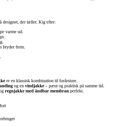
 designet, der tæller. Kig efter:
ppe varme ud.
gn.
g.
n bryder frem.
.
kke
er en klassisk kombination til forårsture.
landing
og en
vindjakke
– pænt og praktisk på samme tid.
og
regnjakke med åndbar membran
perfekt.
fort
forbruget