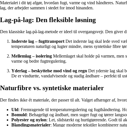
Materialet i dit tøj afgør, hvordan fugt, varme og vind håndteres. Nat
lag, der arbejder sammen i stedet for imod hinanden.
Lag-på-lag: Den fleksible løsning
Den klassiske lag-på-lag-metode er ideel til overgangsvejr. Den giver di
Inderste lag – fugttransport
Det inderste lag skal lede sved væk
temperaturen naturligt og lugter mindre, mens syntetiske fibre tørre
Mellemlag – isolering
Mellemlaget skal holde på varmen, men s
varme og bedre fugtregulering.
Yderlag – beskyttelse mod vind og regn
Det yderste lag skal 
De er vindtætte, vandafvisende og stadig åndbare – perfekt til us
Naturfibre vs. syntetiske materialer
Der findes ikke ét materiale, der passer til alt. Valget afhænger af, hvor
Uld
: Fremragende til temperaturregulering og fugthåndtering. Hold
Bomuld
: Behageligt og åndbart, men suger fugt og tørrer langsomt
Polyester og nylon
: Let, slidstærkt og hurtigtørrende. Godt til 
Blandingsmaterialer
: Mange moderne tekstiler kombinerer natur-