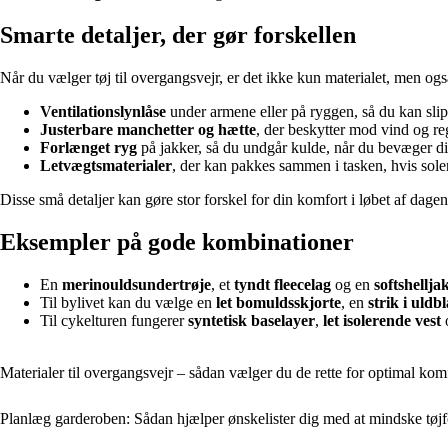
Smarte detaljer, der gør forskellen
Når du vælger tøj til overgangsvejr, er det ikke kun materialet, men også
Ventilationslynlåse
under armene eller på ryggen, så du kan sli
Justerbare manchetter og hætte
, der beskytter mod vind og re
Forlænget ryg
på jakker, så du undgår kulde, når du bevæger di
Letvægtsmaterialer
, der kan pakkes sammen i tasken, hvis sole
Disse små detaljer kan gøre stor forskel for din komfort i løbet af dagen
Eksempler på gode kombinationer
En
merinouldsundertrøje
, et
tyndt fleecelag
og en
softshellja
Til bylivet kan du vælge en
let bomuldsskjorte
, en
strik i uldb
Til cykelturen fungerer
syntetisk baselayer
,
let isolerende vest
Materialer til overgangsvejr – sådan vælger du de rette for optimal kom
Planlæg garderoben: Sådan hjælper ønskelister dig med at mindske tøj