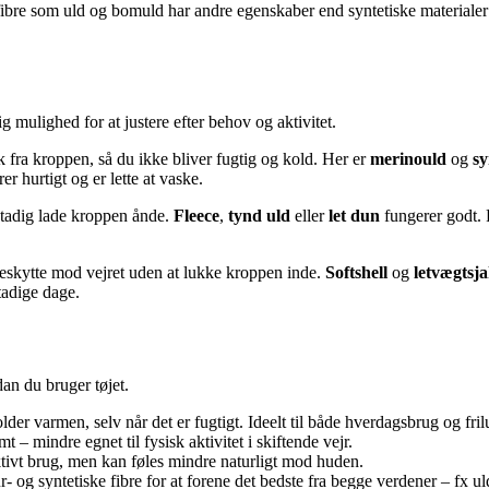
urfibre som uld og bomuld har andre egenskaber end syntetiske material
g mulighed for at justere efter behov og aktivitet.
 fra kroppen, så du ikke bliver fugtig og kold. Her er
merinould
og
sy
r hurtigt og er lette at vaske.
tadig lade kroppen ånde.
Fleece
,
tynd uld
eller
let dun
fungerer godt. 
beskytte mod vejret uden at lukke kroppen inde.
Softshell
og
letvægts
tadige dage.
dan du bruger tøjet.
er varmen, selv når det er fugtigt. Ideelt til både hverdagsbrug og frilu
 – mindre egnet til fysisk aktivitet i skiftende vejr.
aktivt brug, men kan føles mindre naturligt mod huden.
 og syntetiske fibre for at forene det bedste fra begge verdener – fx ul