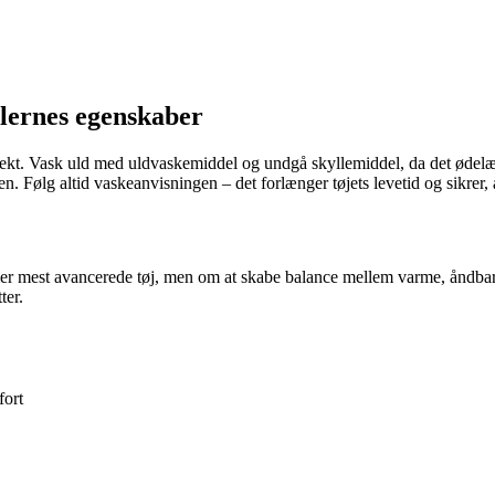
alernes egenskaber
rrekt. Vask uld med uldvaskemiddel og undgå skyllemiddel, da det ødelæg
Følg altid vaskeanvisningen – det forlænger tøjets levetid og sikrer, at
eller mest avancerede tøj, men om at skabe balance mellem varme, åndba
ter.
fort