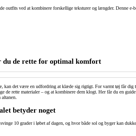
e outfits ved at kombinere forskellige teksturer og længder. Denne e-bog 
 du de rette for optimal komfort
 kan det være en udfordring at klæde sig rigtigt. For varmt tøj får dig til
lge de rette materialer – og at kombinere dem klogt. Her får du en guide
 altanen.
alet betyder noget
vinge 10 grader i løbet af dagen, og hvor både sol og byger kan dukke o