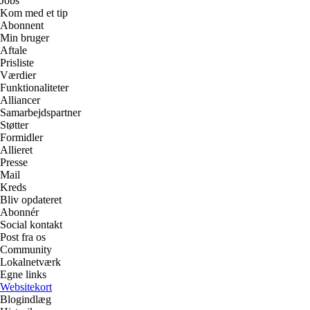
Jobs
Kom med et tip
Abonnent
Min bruger
Aftale
Prisliste
Værdier
Funktionaliteter
Alliancer
Samarbejdspartner
Støtter
Formidler
Allieret
Presse
Mail
Kreds
Bliv opdateret
Abonnér
Social kontakt
Post fra os
Community
Lokalnetværk
Egne links
Websitekort
Blogindlæg