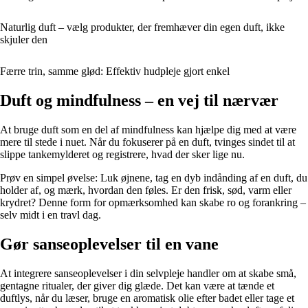
Naturlig duft – vælg produkter, der fremhæver din egen duft, ikke
skjuler den
Færre trin, samme glød: Effektiv hudpleje gjort enkel
Duft og mindfulness – en vej til nærvær
At bruge duft som en del af mindfulness kan hjælpe dig med at være
mere til stede i nuet. Når du fokuserer på en duft, tvinges sindet til at
slippe tankemylderet og registrere, hvad der sker lige nu.
Prøv en simpel øvelse: Luk øjnene, tag en dyb indånding af en duft, du
holder af, og mærk, hvordan den føles. Er den frisk, sød, varm eller
krydret? Denne form for opmærksomhed kan skabe ro og forankring –
selv midt i en travl dag.
Gør sanseoplevelser til en vane
At integrere sanseoplevelser i din selvpleje handler om at skabe små,
gentagne ritualer, der giver dig glæde. Det kan være at tænde et
duftlys, når du læser, bruge en aromatisk olie efter badet eller tage et