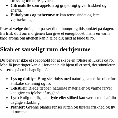
stress og forbedre søvnen.
Citrusdufte
som appelsin og grapefrugt giver friskhed og
energi.
Eukalyptus og pebermynte
kan rense sindet og lette
vejrtrækningen.
Prøv at vælge dufte, der passer til dit humør og tidspunktet på dagen.
En frisk duft om morgenen kan give et energiboost, mens en varm,
blød aroma om aftenen kan hjælpe dig med at falde til ro.
Skab et sanseligt rum derhjemme
Du behøver ikke et spaophold for at skabe en følelse af luksus og ro.
Med få justeringer kan du forvandle dit hjem til et sted, der stimulerer
sanserne på en behagelig måde.
Lys og duftlys:
Brug stearinlys med naturlige æteriske olier for
at skabe stemning og ro.
Tekstiler:
Bløde tæpper, naturlige materialer og varme farver
kan give en følelse af tryghed.
Lyd:
Rolig musik, naturlyde eller stilhed kan være en del af din
daglige afkobling.
Planter:
Grønne planter renser luften og tilfører friskhed og liv
til rummet.