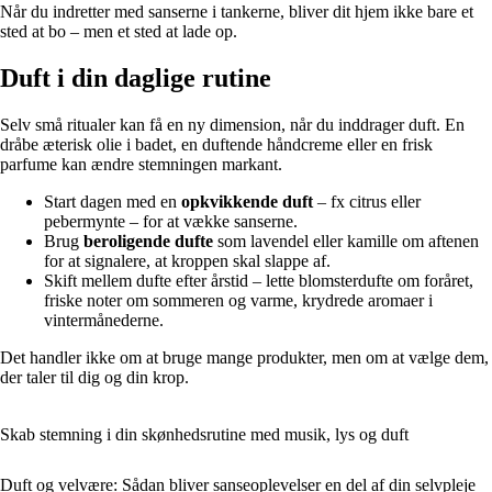
Når du indretter med sanserne i tankerne, bliver dit hjem ikke bare et
sted at bo – men et sted at lade op.
Duft i din daglige rutine
Selv små ritualer kan få en ny dimension, når du inddrager duft. En
dråbe æterisk olie i badet, en duftende håndcreme eller en frisk
parfume kan ændre stemningen markant.
Start dagen med en
opkvikkende duft
– fx citrus eller
pebermynte – for at vække sanserne.
Brug
beroligende dufte
som lavendel eller kamille om aftenen
for at signalere, at kroppen skal slappe af.
Skift mellem dufte efter årstid – lette blomsterdufte om foråret,
friske noter om sommeren og varme, krydrede aromaer i
vintermånederne.
Det handler ikke om at bruge mange produkter, men om at vælge dem,
der taler til dig og din krop.
Skab stemning i din skønhedsrutine med musik, lys og duft
Duft og velvære: Sådan bliver sanseoplevelser en del af din selvpleje