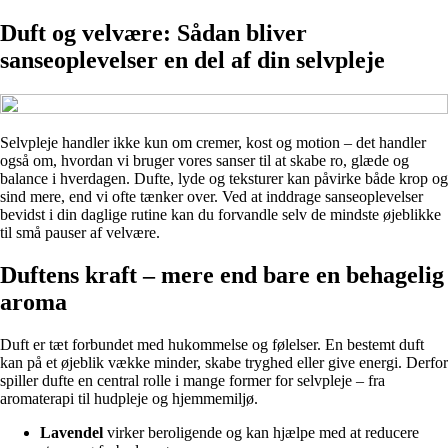
Duft og velvære: Sådan bliver
sanseoplevelser en del af din selvpleje
Selvpleje handler ikke kun om cremer, kost og motion – det handler
også om, hvordan vi bruger vores sanser til at skabe ro, glæde og
balance i hverdagen. Dufte, lyde og teksturer kan påvirke både krop og
sind mere, end vi ofte tænker over. Ved at inddrage sanseoplevelser
bevidst i din daglige rutine kan du forvandle selv de mindste øjeblikke
til små pauser af velvære.
Duftens kraft – mere end bare en behagelig
aroma
Duft er tæt forbundet med hukommelse og følelser. En bestemt duft
kan på et øjeblik vække minder, skabe tryghed eller give energi. Derfor
spiller dufte en central rolle i mange former for selvpleje – fra
aromaterapi til hudpleje og hjemmemiljø.
Lavendel
virker beroligende og kan hjælpe med at reducere