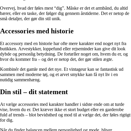
Overvej, hvad der føles mest “dig”. Måske er det et armbånd, du altid
bærer, eller en taske, der følger dig gennem årstiderne. Det er netop de
små detaljer, der gør din stil unik.
Accessories med historie
Et accessory med en historie har ofte mere karakter end noget nyt fra
butikken. Arvestykker, loppefund eller rejseminder kan give dit look
dybde og personlig betydning. De fortæller noget om, hvem du er, og
hvor du kommer fra – og det er netop det, der gør stilen ægte.
Kombinér det gamle med det nye. Et vintageur kan se fantastisk ud
sammen med moderne tøj, og et arvet smykke kan få nyt liv i en
nutidig sammenhæng.
Din stil – dit statement
At vælge accessories med karakter handler i sidste ende om at turde
vise, hvem du er. Det kræver ikke et stort budget eller en garderobe
fuld af trends – blot bevidsthed og mod til at vælge det, der føles rigtigt
for dig.
Når du finder balancen mellem personlighed og mode, bliver