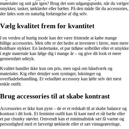
materialer og snit går igen? Brug det som udgangspunkt, når du vælger
smykker, tasker, tørklæder eller bælter. På den måde får du accessories,
der føles som en naturlig forlængelse af dig selv.
Vælg kvalitet frem for kvantitet
I en verden af hurtig mode kan det være fristende at købe mange
billige accessories. Men ofte er det bedre at investere i færre, men mere
holdbare stykker. En lædertaske, et par tidløse solbriller eller et smykke
i ægte materiale kan følge dig i mange år – og give dit look et mere
gennemført udtryk.
Kvalitet handler ikke kun om pris, men også om håndværk og
materialer. Kig efter detaljer som syninger, lukninger og
overfladebehandling. Et veludført accessory kan løfte selv det mest
enkle outfit.
Brug accessories til at skabe kontrast
Accessories er ikke kun pynt – de er et redskab til at skabe balance og
kontrast i dit look. Et feminint outfit kan få kant med et råt bælte eller
et par chunky støvler. Omvendt kan et minimalistisk sæt få varme og
personlighed med et farverigt tørklæde eller et sæt vintageøreringe.