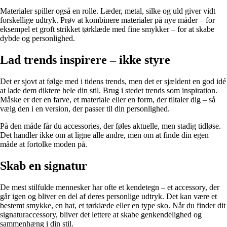
Materialer spiller også en rolle. Læder, metal, silke og uld giver vidt
forskellige udtryk. Prøv at kombinere materialer på nye måder – for
eksempel et groft strikket tørklæde med fine smykker – for at skabe
dybde og personlighed.
Lad trends inspirere – ikke styre
Det er sjovt at følge med i tidens trends, men det er sjældent en god idé
at lade dem diktere hele din stil. Brug i stedet trends som inspiration.
Måske er der en farve, et materiale eller en form, der tiltaler dig – så
vælg den i en version, der passer til din personlighed.
På den måde får du accessories, der føles aktuelle, men stadig tidløse.
Det handler ikke om at ligne alle andre, men om at finde din egen
måde at fortolke moden på.
Skab en signatur
De mest stilfulde mennesker har ofte et kendetegn – et accessory, der
går igen og bliver en del af deres personlige udtryk. Det kan være et
bestemt smykke, en hat, et tørklæde eller en type sko. Når du finder dit
signaturaccessory, bliver det lettere at skabe genkendelighed og
sammenhæng i din stil.