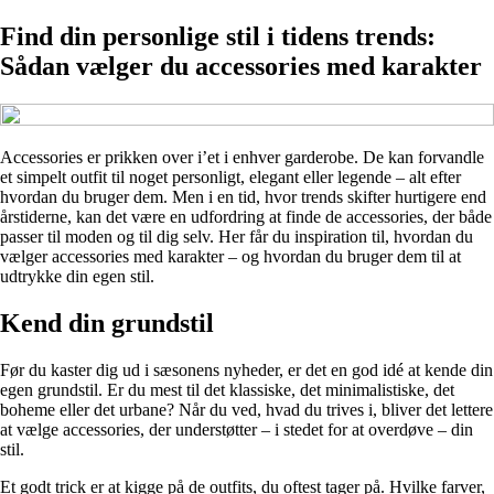
Find din personlige stil i tidens trends:
Sådan vælger du accessories med karakter
Accessories er prikken over i’et i enhver garderobe. De kan forvandle
et simpelt outfit til noget personligt, elegant eller legende – alt efter
hvordan du bruger dem. Men i en tid, hvor trends skifter hurtigere end
årstiderne, kan det være en udfordring at finde de accessories, der både
passer til moden og til dig selv. Her får du inspiration til, hvordan du
vælger accessories med karakter – og hvordan du bruger dem til at
udtrykke din egen stil.
Kend din grundstil
Før du kaster dig ud i sæsonens nyheder, er det en god idé at kende din
egen grundstil. Er du mest til det klassiske, det minimalistiske, det
boheme eller det urbane? Når du ved, hvad du trives i, bliver det lettere
at vælge accessories, der understøtter – i stedet for at overdøve – din
stil.
Et godt trick er at kigge på de outfits, du oftest tager på. Hvilke farver,